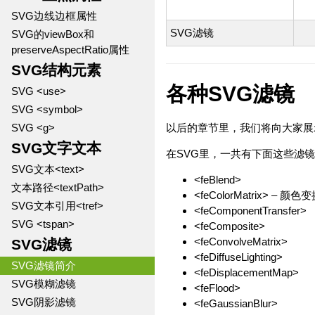
SVG边线边框属性
SVG滤镜
SVG的viewBox和
preserveAspectRatio属性
SVG结构元素
各种SVG滤镜
SVG <use>
SVG <symbol>
SVG <g>
以后的章节里，我们将向大家展
SVG文字文本
在SVG里，一共有下面这些滤
SVG文本<text>
<feBlend>
文本路径<textPath>
<feColorMatrix> – 颜色
SVG文本引用<tref>
<feComponentTransfer>
SVG <tspan>
<feComposite>
<feConvolveMatrix>
SVG滤镜
<feDiffuseLighting>
SVG滤镜简介
<feDisplacementMap>
SVG模糊滤镜
<feFlood>
SVG阴影滤镜
<feGaussianBlur>