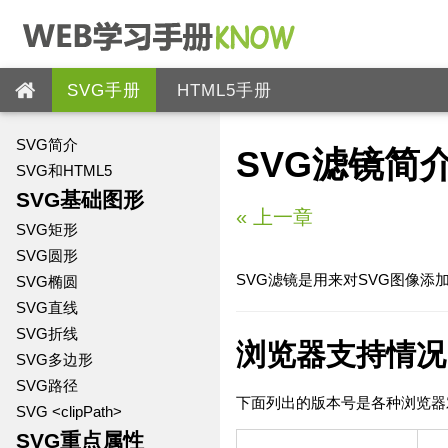
SVG手册
HTML5手册
SVG简介
SVG滤镜简
SVG和HTML5
SVG基础图形
«
上一章
SVG矩形
SVG圆形
SVG滤镜是用来对SVG图像添
SVG椭圆
SVG直线
SVG折线
浏览器支持情况
SVG多边形
SVG路径
下面列出的版本号是各种浏览器
SVG <clipPath>
SVG重点属性