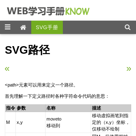
☰
SVG手册
SVG路径
«
上一章
下一章
»
<path>元素可以用来定义一个路径。
首先理解一下定义路径时各种字符命令代码的意思：
指令
参数
名称
描述
移动虚拟画笔到指
moveto
M
x,y
定的（x,y）坐标，
移动到
仅移动不绘制