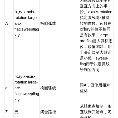
为椭圆弧线水平和
垂直方向上的半
rx,ry x-axis-
径。x-axis-rotation
rotation large-
指定弧线绕x轴旋
A
arc-
椭圆弧线
转的度数。它只在
flag,sweepflag
rx和ry的值不相同
x,y
是有效果。large-
arc-flag是大弧标志
位，取值0或1，用
于决定绘制大弧还
是小弧。sweep-
flag用于决定弧线
绘制的方向
rx,ry x-axis-
rotation large-
同A，但使用相对
a
arc-
椭圆弧线
坐标
flag,sweepflag
x,y
从结束点绘制一条
Z
无
闭合路径
直线到开始点，闭
合路径