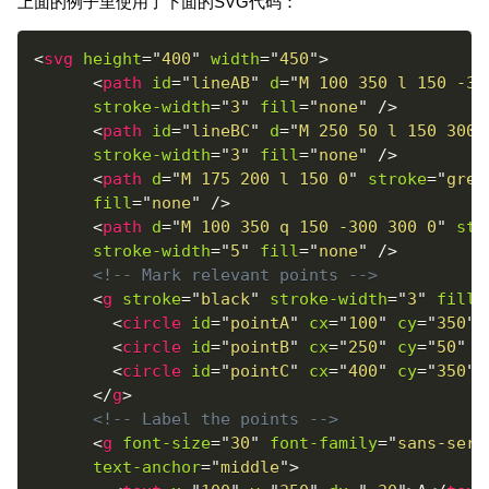
上面的例子里使用了下面的SVG代码：
<
svg
height
=
"
400
"
width
=
"
450
"
>
<
path
id
=
"
lineAB
"
d
=
"
M 100 350 l 150 -30
stroke-width
=
"
3
"
fill
=
"
none
"
/>
<
path
id
=
"
lineBC
"
d
=
"
M 250 50 l 150 300
"
stroke-width
=
"
3
"
fill
=
"
none
"
/>
<
path
d
=
"
M 175 200 l 150 0
"
stroke
=
"
gree
fill
=
"
none
"
/>
<
path
d
=
"
M 100 350 q 150 -300 300 0
"
str
stroke-width
=
"
5
"
fill
=
"
none
"
/>
<!-- Mark relevant points -->
<
g
stroke
=
"
black
"
stroke-width
=
"
3
"
fill
=
<
circle
id
=
"
pointA
"
cx
=
"
100
"
cy
=
"
350
"
<
circle
id
=
"
pointB
"
cx
=
"
250
"
cy
=
"
50
"
r
<
circle
id
=
"
pointC
"
cx
=
"
400
"
cy
=
"
350
"
</
g
>
<!-- Label the points -->
<
g
font-size
=
"
30
"
font-family
=
"
sans-seri
text-anchor
=
"
middle
"
>