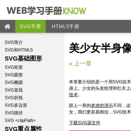
SVG手册
HTML5手册
SVG简介
美少女半身
SVG和HTML5
SVG基础图形
«
上一章
SVG矩形
SVG圆形
本章要介绍的是一个用SVG技
SVG椭圆
身上。少女的头发纹理和红衣上
SVG直线
技术
。
SVG折线
SVG多边形
跟上一章的
老虎的演示
不同，这
女，我们更容易相信，SVG技
SVG路径
SVG <clipPath>
下载SVG源文件
SVG重点属性